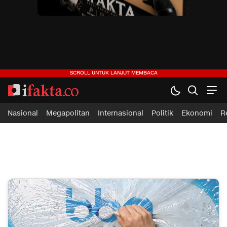
ifakta.co
#pastibenar
Nasional
Megapolitan
Internasional
Politik
Ekonomi
R