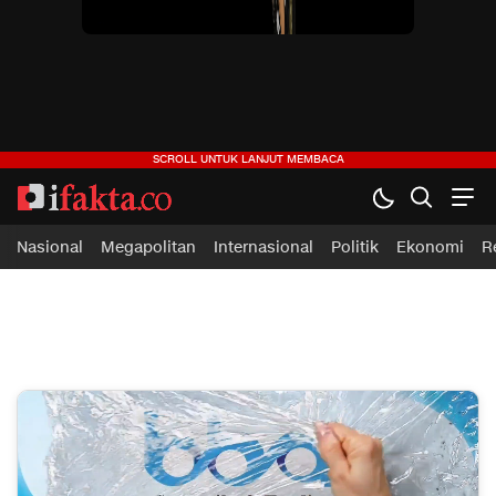
ifakta.co
#pastibenar
Nasional
Megapolitan
Internasional
Politik
Ekonomi
R