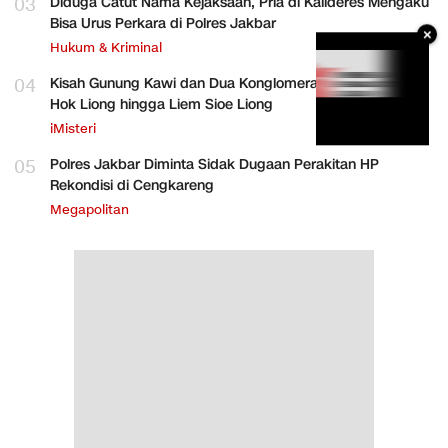
03
Diduga Catut Nama Kejaksaan, Pria di Kalideres Mengaku
Bisa Urus Perkara di Polres Jakbar
×
Hukum & Kriminal
04
Kisah Gunung Kawi dan Dua Konglomerat Indonesia Ong
Hok Liong hingga Liem Sioe Liong
iMisteri
05
Polres Jakbar Diminta Sidak Dugaan Perakitan HP
Rekondisi di Cengkareng
Megapolitan