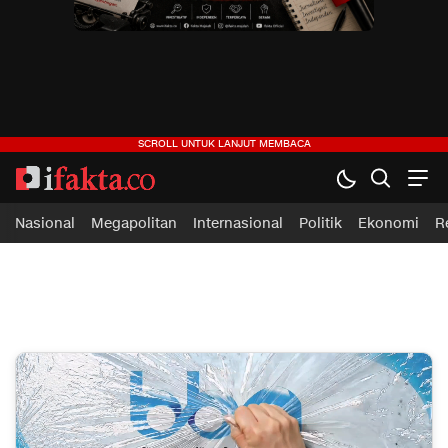
ifakta.co
#pastibenar
Nasional
Megapolitan
Internasional
Politik
Ekonomi
R