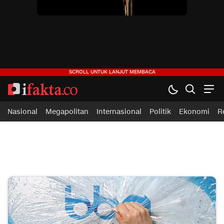
ifakta.co
#pastibenar
Nasional
Megapolitan
Internasional
Politik
Ekonomi
R