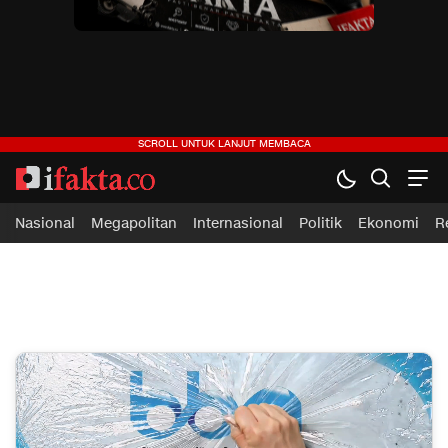
ifakta.co
#pastibenar
Nasional
Megapolitan
Internasional
Politik
Ekonomi
R