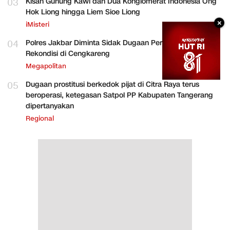
03
Kisah Gunung Kawi dan Dua Konglomerat Indonesia Ong
Hok Liong hingga Liem Sioe Liong
×
iMisteri
04
Polres Jakbar Diminta Sidak Dugaan Perakitan HP
Rekondisi di Cengkareng
Megapolitan
05
Dugaan prostitusi berkedok pijat di Citra Raya terus
beroperasi, ketegasan Satpol PP Kabupaten Tangerang
dipertanyakan
Regional