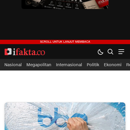
ifakta.co
#pastibenar
Nasional
Megapolitan
Internasional
Politik
Ekonomi
R