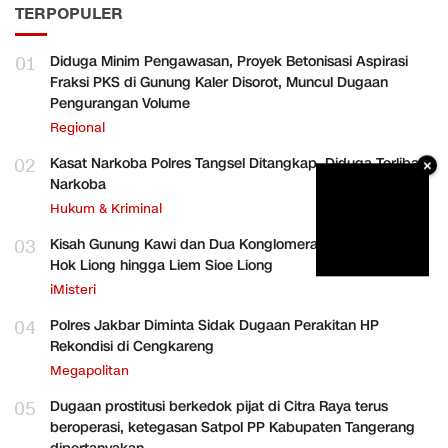
TERPOPULER
01
Diduga Minim Pengawasan, Proyek Betonisasi Aspirasi
Fraksi PKS di Gunung Kaler Disorot, Muncul Dugaan
Pengurangan Volume
Regional
02
Kasat Narkoba Polres Tangsel Ditangkap, Diduga Terlibat
×
Narkoba
Hukum & Kriminal
03
Kisah Gunung Kawi dan Dua Konglomerat Indonesia Ong
Hok Liong hingga Liem Sioe Liong
iMisteri
04
Polres Jakbar Diminta Sidak Dugaan Perakitan HP
Rekondisi di Cengkareng
Megapolitan
05
Dugaan prostitusi berkedok pijat di Citra Raya terus
beroperasi, ketegasan Satpol PP Kabupaten Tangerang