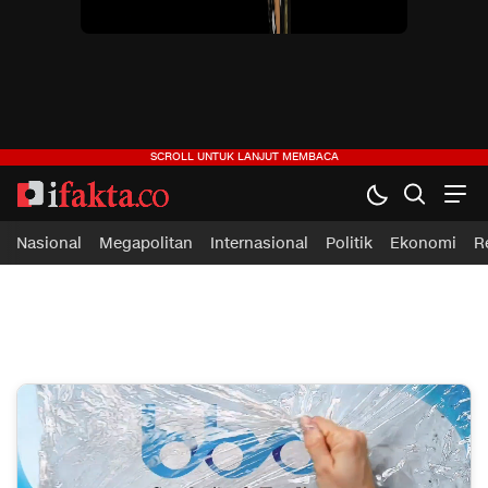
ifakta.co
#pastibenar
Nasional
Megapolitan
Internasional
Politik
Ekonomi
R