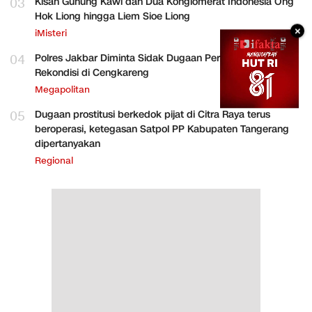
03
Kisah Gunung Kawi dan Dua Konglomerat Indonesia Ong
Hok Liong hingga Liem Sioe Liong
×
iMisteri
04
Polres Jakbar Diminta Sidak Dugaan Perakitan HP
Rekondisi di Cengkareng
Megapolitan
05
Dugaan prostitusi berkedok pijat di Citra Raya terus
beroperasi, ketegasan Satpol PP Kabupaten Tangerang
dipertanyakan
Regional