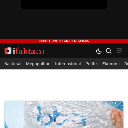
ifakta.co
#pastibenar
Nasional
Megapolitan
Internasional
Politik
Ekonomi
R