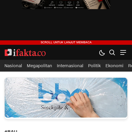
ifakta.co
#pastibenar
Nasional
Megapolitan
Internasional
Politik
Ekonomi
R