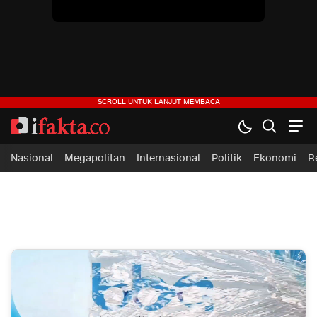
ifakta.co
#pastibenar
Nasional
Megapolitan
Internasional
Politik
Ekonomi
R