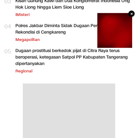
03
Kisah Gunung Kawi dan Dua Konglomerat Indonesia Ong
Hok Liong hingga Liem Sioe Liong
×
iMisteri
04
Polres Jakbar Diminta Sidak Dugaan Perakitan HP
Rekondisi di Cengkareng
Megapolitan
05
Dugaan prostitusi berkedok pijat di Citra Raya terus
beroperasi, ketegasan Satpol PP Kabupaten Tangerang
dipertanyakan
Regional