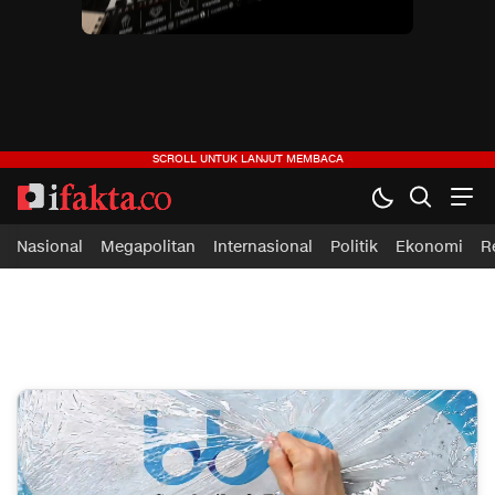
ifakta.co
#pastibenar
Nasional
Megapolitan
Internasional
Politik
Ekonomi
R